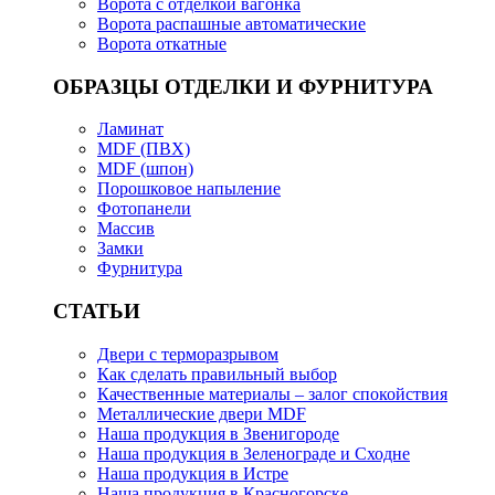
Ворота с отделкой вагонка
Ворота распашные автоматические
Ворота откатные
ОБРАЗЦЫ ОТДЕЛКИ И ФУРНИТУРА
Ламинат
MDF (ПВХ)
MDF (шпон)
Порошковое напыление
Фотопанели
Массив
Замки
Фурнитура
СТАТЬИ
Двери с терморазрывом
Как сделать правильный выбор
Качественные материалы – залог спокойствия
Металлические двери MDF
Наша продукция в Звенигороде
Наша продукция в Зеленограде и Сходне
Наша продукция в Истре
Наша продукция в Красногорске