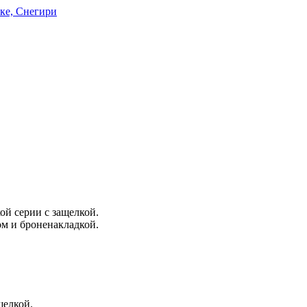
ке, Снегири
ой серии с защелкой.
м и броненакладкой.
щелкой.