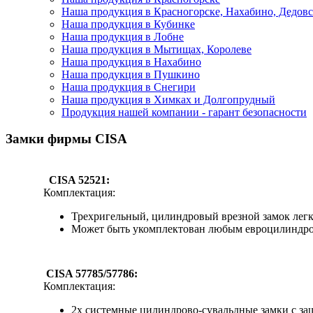
Наша продукция в Красногорске, Нахабино, Дедовс
Наша продукция в Кубинке
Наша продукция в Лобне
Наша продукция в Мытищах, Королеве
Наша продукция в Нахабино
Наша продукция в Пушкино
Наша продукция в Снегири
Наша продукция в Химках и Долгопрудный
Продукция нашей компании - гарант безопасности
Замки фирмы CISA
CISA 52521:
Комплектация:
Трехригельный, цилиндровый врезной замок легк
Может быть укомплектован любым евроцилиндро
CISA 57785/57786:
Комплектация:
2х системные цилиндрово-сувальдные замки с за