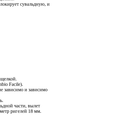
блокирует сувальдную, и
ащелкой.
io Facile).
не зависимо и зависимо
ь.
льдной части, вылет
метр ригелей 18 мм.