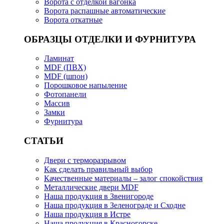
Ворота с отделкой вагонка
Ворота распашные автоматические
Ворота откатные
ОБРАЗЦЫ ОТДЕЛКИ И ФУРНИТУРА
Ламинат
MDF (ПВХ)
MDF (шпон)
Порошковое напыление
Фотопанели
Массив
Замки
Фурнитура
СТАТЬИ
Двери с терморазрывом
Как сделать правильный выбор
Качественные материалы – залог спокойствия
Металлические двери MDF
Наша продукция в Звенигороде
Наша продукция в Зеленограде и Сходне
Наша продукция в Истре
Наша продукция в Красногорске